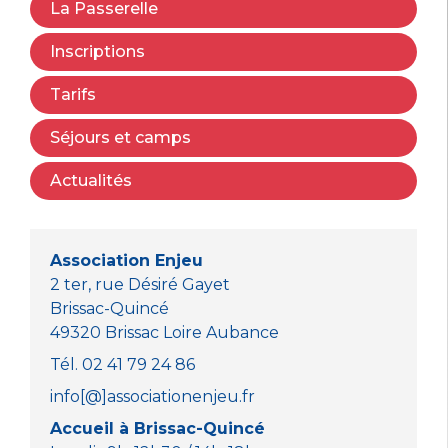
La Passerelle
Inscriptions
Tarifs
Séjours et camps
Actualités
Association Enjeu
2 ter, rue Désiré Gayet
Brissac-Quincé
49320 Brissac Loire Aubance
Tél. 02 41 79 24 86
info[@]associationenjeu.fr
Accueil à Brissac-Quincé