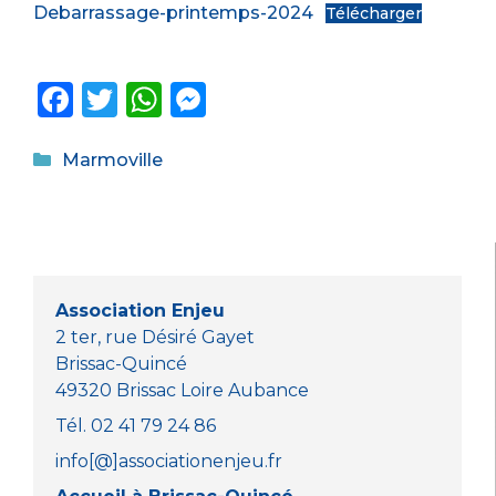
Debarrassage-printemps-2024
Télécharger
F
T
W
M
a
w
h
e
Catégories
c
it
a
ss
Marmoville
e
te
ts
e
b
r
A
n
o
p
g
o
p
er
Association Enjeu
k
2 ter, rue Désiré Gayet
Brissac-Quincé
49320 Brissac Loire Aubance
Tél. 02 41 79 24 86
info[@]associationenjeu.fr