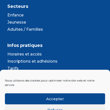
Secteurs
Enfance
Jeunesse
Adultes / Familles
Infos pratiques
Horaires et accès
Inscriptions et adhésions
Tarifs
Séjours et camps
Nous utilisons des cookies pour optimiser notre site web et notre
Contact
service.
Lettre d’information
Accepter
Inscrivez-vous à la newsletter d'Enjeu
Refuser