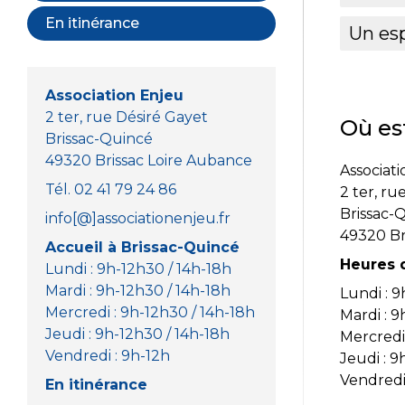
En itinérance
Un es
Association Enjeu
2 ter, rue Désiré Gayet
Où est
Brissac-Quincé
49320 Brissac Loire Aubance
Associat
Tél. 02 41 79 24 86
2 ter, ru
Brissac-
info[@]associationenjeu.fr
49320 Br
Accueil à Brissac-Quincé
Heures d
Lundi : 9h-12h30 / 14h-18h
Mardi : 9h-12h30 / 14h-18h
Lundi : 9
Mercredi : 9h-12h30 / 14h-18h
Mardi : 9
Jeudi : 9h-12h30 / 14h-18h
Mercredi 
Vendredi : 9h-12h
Jeudi : 9
Vendredi 
En itinérance