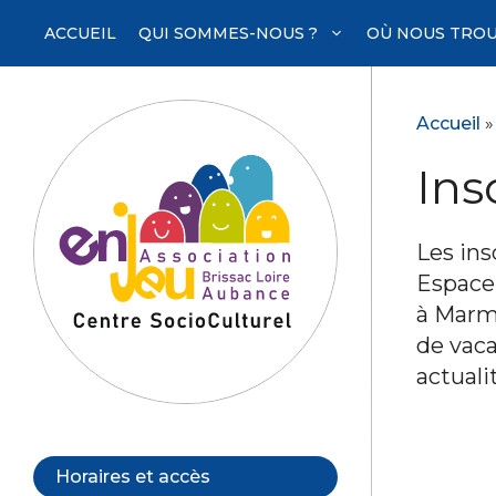
Aller
ACCUEIL
QUI SOMMES-NOUS ?
OÙ NOUS TROU
au
contenu
Accueil
Ins
Les ins
Espace 
à Marmo
de vac
actualit
Horaires et accès