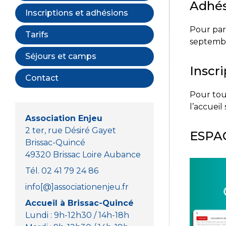
Adhés
Inscriptions et adhésions
Pour part
Tarifs
septembre
Séjours et camps
Inscri
Contact
Pour tout
l’accueil
Association Enjeu
2 ter, rue Désiré Gayet
ESPA
Brissac-Quincé
49320 Brissac Loire Aubance
Tél. 02 41 79 24 86
info[@]associationenjeu.fr
Accueil à Brissac-Quincé
Lundi : 9h-12h30 / 14h-18h