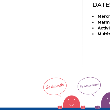
DATE
Mercr
Marmo
Activ
Multi