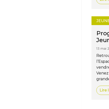
JEUN
Pro
Jeu
13 mai 
Retrou
l’Espa
vendre
Venez 
grande
Lire 