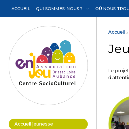
Aller
ACCUEIL
QUI SOMMES-NOUS ?
OÙ NOUS TROU
au
contenu
Accueil
Je
Le proje
d’attenti
Accueil jeunesse