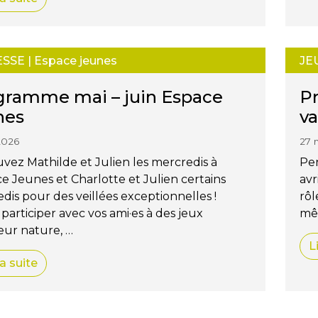
ESSE
|
Espace jeunes
JE
gramme mai – juin Espace
P
nes
v
2026
27 
vez Mathilde et Julien les mercredis à
Pen
ce Jeunes et Charlotte et Julien certains
avr
dis pour des veillées exceptionnelles !
rôl
participer avec vos ami·es à des jeux
mê
ur nature, …
L
la suite