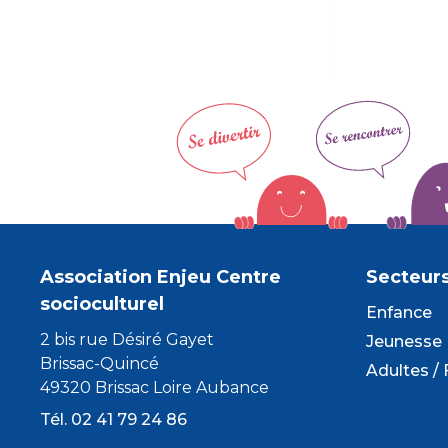
Association Enjeu Centre
Secteur
socioculturel
Enfance
2 bis rue Désiré Gayet
Jeunesse
Brissac-Quincé
Adultes / 
49320 Brissac Loire Aubance
Tél. 02 41 79 24 86