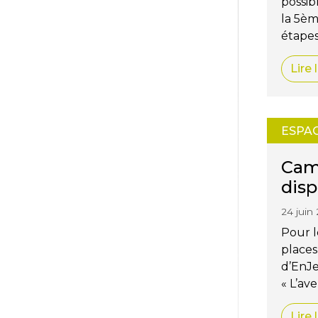
possib
la 5ème
étapes
Lire 
ESPA
Camp
disp
24 juin
Pour l
places
d’EnJe
« L’av
Lire 