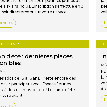
les dès le lundi 24 août, pour les jeunes de
jui
 à 17 ans inclus. L’inscription s’effectue en 3
bel
, soit directement sur votre Espace …
vei
la suite
L
CE JEUNES
JE
 d’été : dernières places
In
onibles
15 
 2026
Hor
jui
es ados de 13 à 16 ans, il reste encore des
ven
 pour participer avec l’Espace Jeunes
du 
u à deux camps cet été ! Le camp d’été
enture avant …
L
la suite