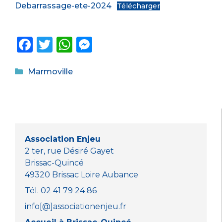
Debarrassage-ete-2024
Télécharger
F
T
W
M
a
w
h
e
Catégories
c
it
a
ss
Marmoville
e
te
ts
e
b
r
A
n
o
p
g
o
p
er
Association Enjeu
k
2 ter, rue Désiré Gayet
Brissac-Quincé
49320 Brissac Loire Aubance
Tél. 02 41 79 24 86
info[@]associationenjeu.fr