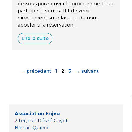
dessous pour ouvrir le programme. Pour
participer il vous suffit de venir
directement sur place ou de nous
appeler si la réservation …
Lire la suite
Page
Page
Page
←
précédent
1
2
3
→
suivant
Association Enjeu
2 ter, rue Désiré Gayet
Brissac-Quincé