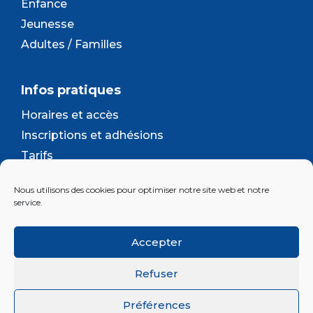
Enfance
Jeunesse
Adultes / Familles
Infos pratiques
Horaires et accès
Inscriptions et adhésions
Tarifs
Séjours et camps
Nous utilisons des cookies pour optimiser notre site web et notre
Contact
service.
Lettre d’information
Accepter
Inscrivez-vous à la newsletter d'Enjeu
Refuser
Préférences