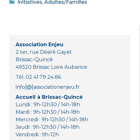
Catégories
c
it
a
ss
Initiatives
,
Adultes/Familles
e
te
ts
e
b
r
A
n
o
p
g
o
p
er
Association Enjeu
k
2 ter, rue Désiré Gayet
Brissac-Quincé
49320 Brissac Loire Aubance
Tél. 02 41 79 24 86
info[@]associationenjeu.fr
Accueil à Brissac-Quincé
Lundi : 9h-12h30 / 14h-18h
Mardi : 9h-12h30 / 14h-18h
Mercredi : 9h-12h30 / 14h-18h
Jeudi : 9h-12h30 / 14h-18h
Vendredi : 9h-12h