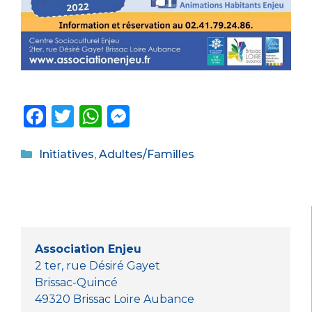
F
T
W
M
a
w
h
e
Catégories
c
it
a
ss
Initiatives
,
Adultes/Familles
e
te
ts
e
b
r
A
n
o
p
g
o
p
er
Association Enjeu
k
2 ter, rue Désiré Gayet
Brissac-Quincé
49320 Brissac Loire Aubance