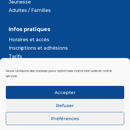
Jeunesse
Adultes / Familles
Infos pratiques
Horaires et accès
Inscriptions et adhésions
Tarifs
Séjours et camps
Nous utilisons des cookies pour optimiser notre site web et notre
Contact
service.
Lettre d’information
Accepter
Inscrivez-vous à la newsletter d'Enjeu
Refuser
Préférences
© 2026 Association Enjeu |
Plan du site
|
Mentions