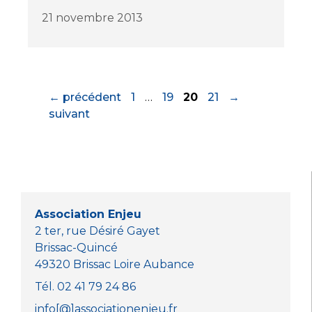
21 novembre 2013
Page
Page
Page
Page
←
précédent
1
…
19
20
21
→
suivant
Association Enjeu
2 ter, rue Désiré Gayet
Brissac-Quincé
49320 Brissac Loire Aubance
Tél. 02 41 79 24 86
info[@]associationenjeu.fr