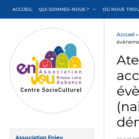
Aller
ACCUEIL
QUI SOMMES-NOUS ?
OÙ NOUS TROU
au
contenu
Accueil
évènemen
Ate
acc
évè
(na
dé
Association Enjeu