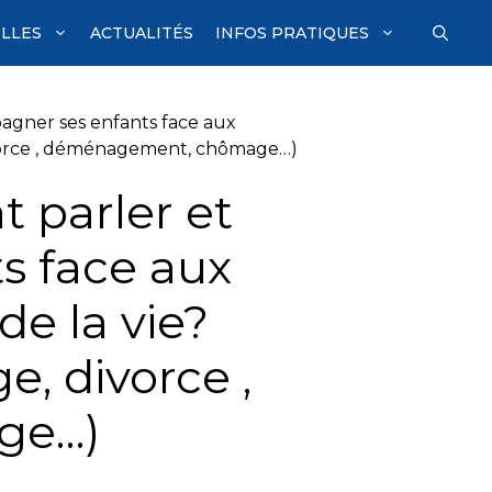
ILLES
ACTUALITÉS
INFOS PRATIQUES
agner ses enfants face aux
ivorce , déménagement, chômage…)
 parler et
s face aux
e la vie?
e, divorce ,
ge…)