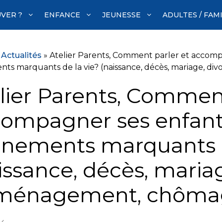
VER ?
ENFANCE
JEUNESSE
ADULTES / FAM
»
Actualités
»
Atelier Parents, Comment parler et accomp
ts marquants de la vie? (naissance, décès, mariage, d
lier Parents, Comment
ompagner ses enfant
nements marquants d
issance, décès, mariag
ménagement, chôma