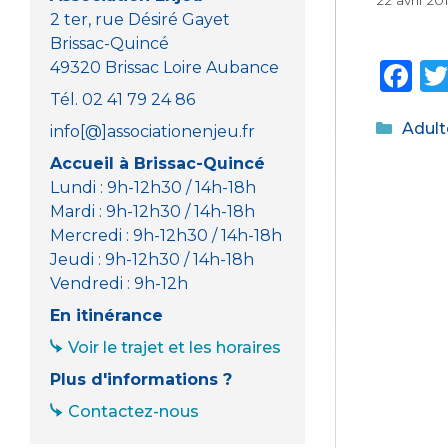
22 avril 20
2 ter, rue Désiré Gayet
Brissac-Quincé
F
49320 Brissac Loire Aubance
a
Tél. 02 41 79 24 86
Catég
Adult
c
info[@]associationenjeu.fr
e
Accueil à Brissac-Quincé
Lundi : 9h-12h30 / 14h-18h
b
Mardi : 9h-12h30 / 14h-18h
o
Mercredi : 9h-12h30 / 14h-18h
o
Jeudi : 9h-12h30 / 14h-18h
Vendredi : 9h-12h
k
En itinérance
Voir le trajet et les horaires
Plus d'informations ?
Contactez-nous