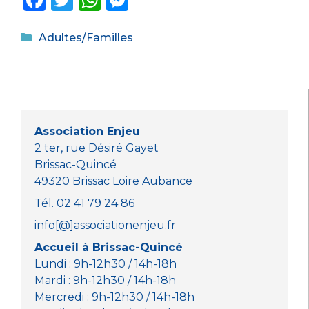
a
w
h
e
Catégories
c
it
a
ss
Adultes/Familles
e
te
ts
e
b
r
A
n
o
p
g
o
p
er
Association Enjeu
k
2 ter, rue Désiré Gayet
Brissac-Quincé
49320 Brissac Loire Aubance
Tél. 02 41 79 24 86
info[@]associationenjeu.fr
Accueil à Brissac-Quincé
Lundi : 9h-12h30 / 14h-18h
Mardi : 9h-12h30 / 14h-18h
Mercredi : 9h-12h30 / 14h-18h