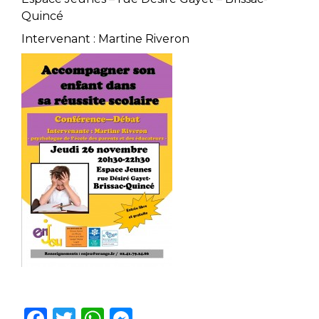
Quincé
Intervenant : Martine Riveron
F
T
W
M