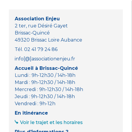
b
r
A
n
o
p
g
o
p
er
Association Enjeu
k
2 ter, rue Désiré Gayet
Brissac-Quincé
49320 Brissac Loire Aubance
Tél. 02 41 79 24 86
info[@]associationenjeu.fr
Accueil à Brissac-Quincé
Lundi : 9h-12h30 / 14h-18h
Mardi : 9h-12h30 / 14h-18h
Mercredi : 9h-12h30 / 14h-18h
Jeudi : 9h-12h30 / 14h-18h
Vendredi : 9h-12h
En itinérance
Voir le trajet et les horaires
Plus d'informations ?