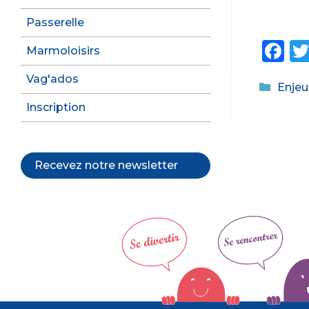
Passerelle
F
Marmoloisirs
a
Vag'ados
Catég
Enjeu
c
Inscription
e
b
o
Recevez notre newsletter
o
k