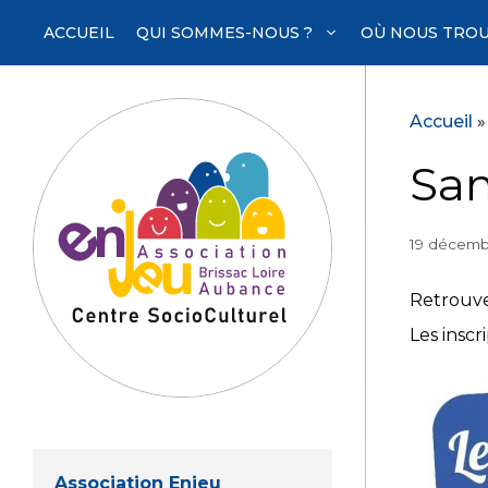
Aller
ACCUEIL
QUI SOMMES-NOUS ?
OÙ NOUS TROU
au
contenu
Accueil
Sam
19 décemb
Retrouve
Les inscr
Association Enjeu