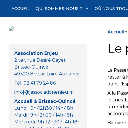
Aller
ACCUEIL
QUI SOMMES-NOUS ?
OÙ NOUS TROU
au
contenu
Accueil
Le 
Association Enjeu
2 ter, rue Désiré Gayet
Brissac-Quincé
La Passe
49320 Brissac Loire Aubance
rester à
Tél. 02 41 79 24 86
dans l’E
info[@]associationenjeu.fr
A la Pass
jeunes. L
Accueil à Brissac-Quincé
leurs idé
Lundi : 9h-12h30 / 14h-18h
accompag
Mardi : 9h-12h30 / 14h-18h
Mercredi : 9h-12h30 / 14h-18h
Bienvenue