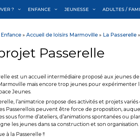
VER ?
ENFANCE
JEUNESSE
ADULTES / FAM
»
Enfance
»
Accueil de loisirs Marmoville
»
La Passerelle
projet Passerelle
relle est un accueil intermédiaire proposé aux jeunes de
 Marmoville mais encore trop jeunes pour expérimenter l
space Jeunes.
erelle, l’animatrice propose des activités et projets varié
es Passerellois peuvent être force de proposition, auque
es sous forme d’ateliers, d’animations spontanées ou plan
ne les jeunes dans sa construction et son organisation.
 à la Passerelle !!