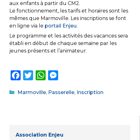
aux enfants à partir du CM2.
Le fonctionnement, les tarifs et horaires sont les
mêmes que Marmoville. Les inscriptions se font
en ligne via le
portail Enjeu
.
Le programme et les activités des vacances sera
établi en début de chaque semaine par les
jeunes présents et l’animateur.
F
T
W
M
a
w
h
e
Catégories
c
it
a
ss
Marmoville
,
Passerelle
,
Inscription
e
te
ts
e
b
r
A
n
o
p
g
o
p
er
Association Enjeu