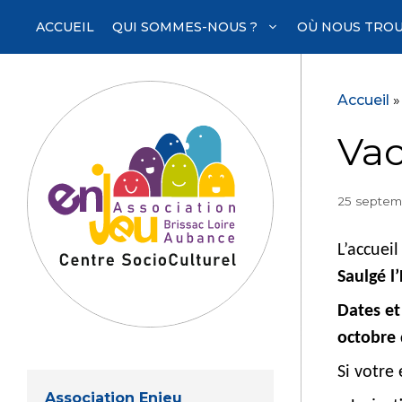
Aller
ACCUEIL
QUI SOMMES-NOUS ?
OÙ NOUS TROU
au
contenu
Accueil
Vac
25 septem
L’accuei
Saulgé l
Dates et
octobre 
Si votre 
Association Enjeu