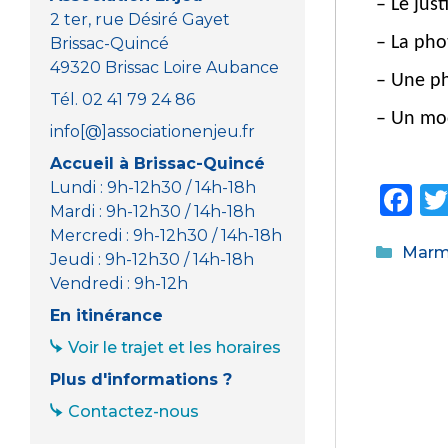
– Le just
2 ter, rue Désiré Gayet
– La pho
Brissac-Quincé
49320 Brissac Loire Aubance
– Une ph
Tél. 02 41 79 24 86
– Un mo
info[@]associationenjeu.fr
Accueil à Brissac-Quincé
Lundi : 9h-12h30 / 14h-18h
F
Mardi : 9h-12h30 / 14h-18h
a
Mercredi : 9h-12h30 / 14h-18h
Catég
Marmo
c
Jeudi : 9h-12h30 / 14h-18h
Vendredi : 9h-12h
e
En itinérance
b
Voir le trajet et les horaires
o
Plus d'informations ?
o
Contactez-nous
k