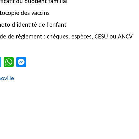
ificatif du quotient familial
tocopie des vaccins
oto d’identité de l’enfant
de de règlement : chèques, espèces, CESU ou ANCV
T
W
M
w
h
e
ories
ville
it
a
ss
te
ts
e
r
A
n
p
g
p
er