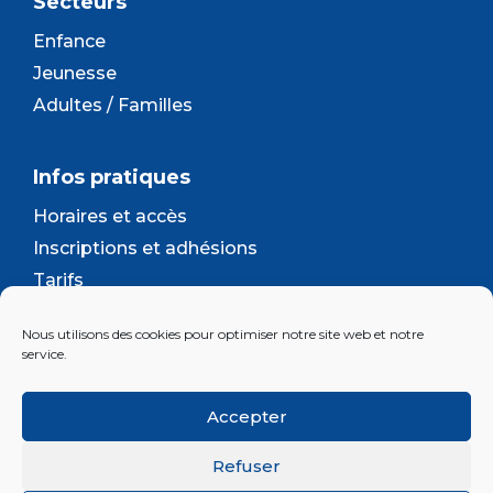
Secteurs
Enfance
Jeunesse
Adultes / Familles
Infos pratiques
Horaires et accès
Inscriptions et adhésions
Tarifs
Séjours et camps
Nous utilisons des cookies pour optimiser notre site web et notre
Contact
service.
Lettre d’information
Accepter
Inscrivez-vous à la newsletter d'Enjeu
Refuser