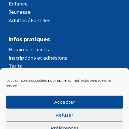
Enfance
Jeunesse
Adultes / Familles
Infos pratiques
Horaires et accès
Inscriptions et adhésions
Tarifs
Séjours et camps
Nous utilisons des cookies pour optimiser notre site web et notre
Contact
service.
Lettre d’information
Accepter
Inscrivez-vous à la newsletter d'Enjeu
Refuser
Préférences