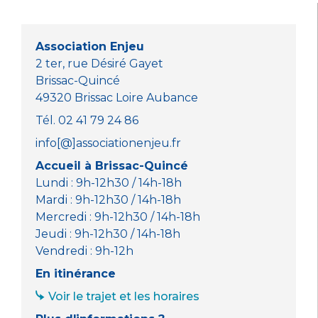
b
r
A
n
o
p
g
o
p
er
Association Enjeu
k
2 ter, rue Désiré Gayet
Brissac-Quincé
49320 Brissac Loire Aubance
Tél. 02 41 79 24 86
info[@]associationenjeu.fr
Accueil à Brissac-Quincé
Lundi : 9h-12h30 / 14h-18h
Mardi : 9h-12h30 / 14h-18h
Mercredi : 9h-12h30 / 14h-18h
Jeudi : 9h-12h30 / 14h-18h
Vendredi : 9h-12h
En itinérance
Voir le trajet et les horaires