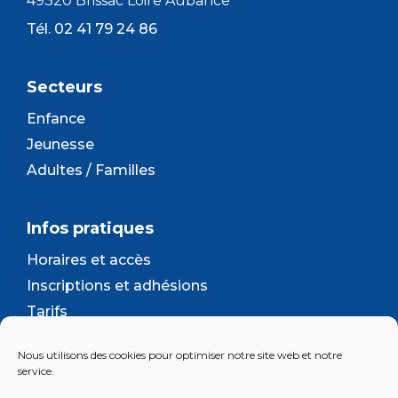
49320 Brissac Loire Aubance
Tél. 02 41 79 24 86
Secteurs
Enfance
Jeunesse
Adultes / Familles
Infos pratiques
Horaires et accès
Inscriptions et adhésions
Tarifs
Séjours et camps
Nous utilisons des cookies pour optimiser notre site web et notre
Contact
service.