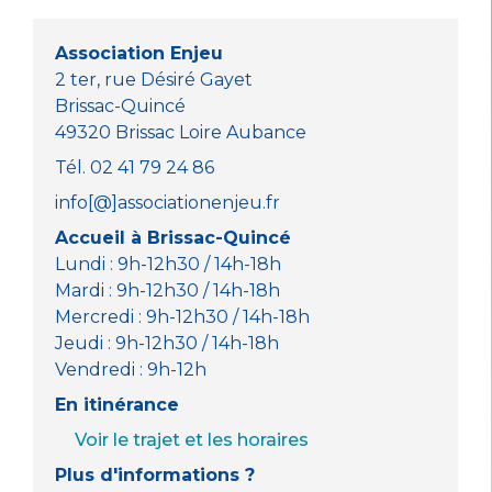
o
p
g
o
p
er
Association Enjeu
k
2 ter, rue Désiré Gayet
Brissac-Quincé
49320 Brissac Loire Aubance
Tél. 02 41 79 24 86
info[@]associationenjeu.fr
Accueil à Brissac-Quincé
Lundi : 9h-12h30 / 14h-18h
Mardi : 9h-12h30 / 14h-18h
Mercredi : 9h-12h30 / 14h-18h
Jeudi : 9h-12h30 / 14h-18h
Vendredi : 9h-12h
En itinérance
Voir le trajet et les horaires
Plus d'informations ?