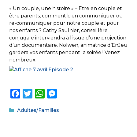
« Un couple, une histoire » – Etre en couple et
être parents, comment bien communiquer ou
re-communiquer pour notre couple et pour
nos enfants ? Cathy Saulnier, conseillère
conjugale interviendra à l’issue d’une projection
d’un documentaire. Nolwen, animatrice d’EnJeu
gardera vos enfants pendant la soirée ! Venez
nombreux.
F
T
W
M
a
w
h
e
Catégories
c
it
a
ss
Adultes/Familles
e
te
ts
e
b
r
A
n