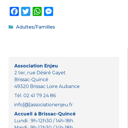
F
T
W
M
a
w
h
e
Catégories
c
it
a
ss
Adultes/Familles
e
te
ts
e
b
r
A
n
o
p
g
o
p
er
Association Enjeu
k
2 ter, rue Désiré Gayet
Brissac-Quincé
49320 Brissac Loire Aubance
Tél. 02 41 79 24 86
info[@]associationenjeu.fr
Accueil à Brissac-Quincé
Lundi : 9h-12h30 / 14h-18h
Mardi : 9h-12h30 / 14h-18h