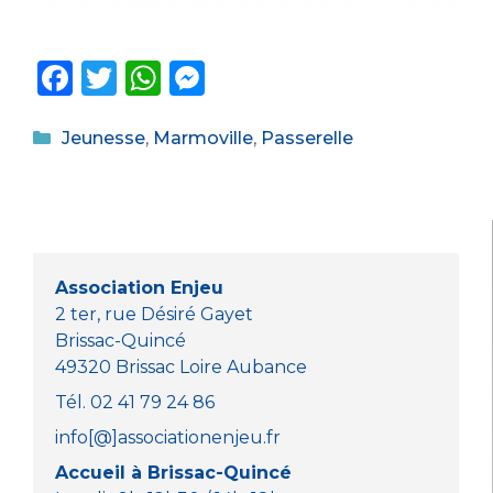
F
T
W
M
a
w
h
e
Catégories
c
it
a
ss
Jeunesse
,
Marmoville
,
Passerelle
e
te
ts
e
b
r
A
n
o
p
g
o
p
er
Association Enjeu
k
2 ter, rue Désiré Gayet
Brissac-Quincé
49320 Brissac Loire Aubance
Tél. 02 41 79 24 86
info[@]associationenjeu.fr
Accueil à Brissac-Quincé