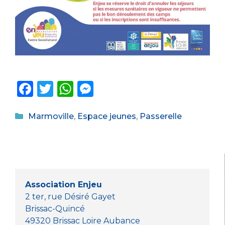
F
T
W
M
a
w
h
e
Catégories
c
it
a
ss
Marmoville
,
Espace jeunes
,
Passerelle
e
te
ts
e
b
r
A
n
o
p
g
o
p
er
Association Enjeu
k
2 ter, rue Désiré Gayet
Brissac-Quincé
49320 Brissac Loire Aubance