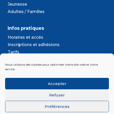
Jeunesse
Adultes / Familles
Infos pratiques
Horaires et accès
Inscriptions et adhésions
Tarifs
Séjours et camps
Nous utilisons des cookies pour optimiser notre site web et notre
Contact
service.
Lettre d’information
Accepter
Inscrivez-vous à la newsletter d'Enjeu
Refuser
Préférences
© 2026 Association Enjeu |
Plan du site
|
Mentions