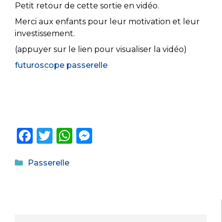
Petit retour de cette sortie en vidéo.
Merci aux enfants pour leur motivation et leur
investissement.
(appuyer sur le lien pour visualiser la vidéo)
futuroscope passerelle
F
T
W
M
a
w
h
e
Catégories
c
it
a
ss
Passerelle
e
te
ts
e
b
r
A
n
o
p
g