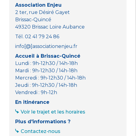
o
p
er
Association Enjeu
k
2 ter, rue Désiré Gayet
Brissac-Quincé
49320 Brissac Loire Aubance
Tél. 02 41 79 24 86
info[@]associationenjeu.fr
Accueil à Brissac-Quincé
Lundi : 9h-12h30 / 14h-18h
Mardi : 9h-12h30 / 14h-18h
Mercredi : 9h-12h30 / 14h-18h
Jeudi : 9h-12h30 / 14h-18h
Vendredi : 9h-12h
En itinérance
Voir le trajet et les horaires
Plus d'informations ?
Contactez-nous