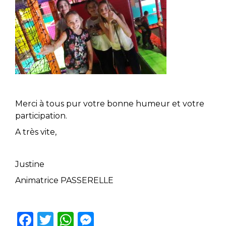
Merci à tous pur votre bonne humeur et votre
participation.
A très vite,
Justine
Animatrice PASSERELLE
F
T
W
M