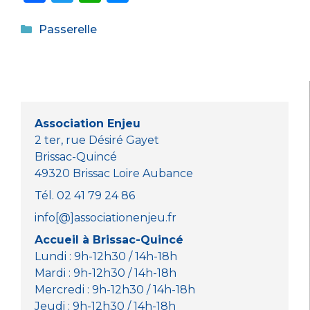
a
w
h
e
Catégories
c
it
a
ss
Passerelle
e
te
ts
e
b
r
A
n
o
p
g
o
p
er
Association Enjeu
k
2 ter, rue Désiré Gayet
Brissac-Quincé
49320 Brissac Loire Aubance
Tél. 02 41 79 24 86
info[@]associationenjeu.fr
Accueil à Brissac-Quincé
Lundi : 9h-12h30 / 14h-18h
Mardi : 9h-12h30 / 14h-18h
Mercredi : 9h-12h30 / 14h-18h
Jeudi : 9h-12h30 / 14h-18h