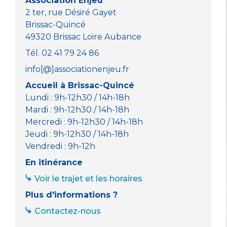
o
p
er
Association Enjeu
k
2 ter, rue Désiré Gayet
Brissac-Quincé
49320 Brissac Loire Aubance
Tél. 02 41 79 24 86
info[@]associationenjeu.fr
Accueil à Brissac-Quincé
Lundi : 9h-12h30 / 14h-18h
Mardi : 9h-12h30 / 14h-18h
Mercredi : 9h-12h30 / 14h-18h
Jeudi : 9h-12h30 / 14h-18h
Vendredi : 9h-12h
En itinérance
Voir le trajet et les horaires
Plus d'informations ?
Contactez-nous