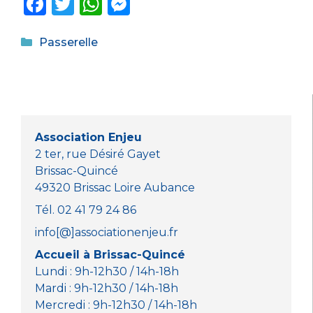
F
T
W
M
a
w
h
e
Catégories
c
it
a
ss
Passerelle
e
te
ts
e
b
r
A
n
o
p
g
o
p
er
Association Enjeu
k
2 ter, rue Désiré Gayet
Brissac-Quincé
49320 Brissac Loire Aubance
Tél. 02 41 79 24 86
info[@]associationenjeu.fr
Accueil à Brissac-Quincé
Lundi : 9h-12h30 / 14h-18h
Mardi : 9h-12h30 / 14h-18h
Mercredi : 9h-12h30 / 14h-18h