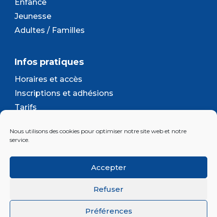
Enfance
Jeunesse
Adultes / Familles
Infos pratiques
Horaires et accès
Inscriptions et adhésions
Tarifs
Séjours et camps
Nous utilisons des cookies pour optimiser notre site web et notre
Contact
service.
Lettre d’information
Accepter
Inscrivez-vous à la newsletter d'Enjeu
Refuser
Préférences