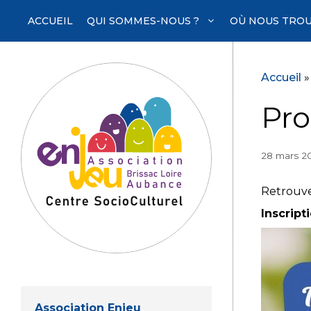
Aller
ACCUEIL
QUI SOMMES-NOUS ?
OÙ NOUS TROU
au
contenu
Accueil
Pro
28 mars 2
Retrouve
Inscript
Association Enjeu