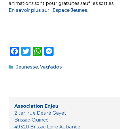
animations sont pour gratuites sauf les sorties.
En savoir plus sur l’Espace Jeunes.
F
T
W
M
a
w
h
e
Catégories
c
it
a
ss
Jeunesse
,
Vag'ados
e
te
ts
e
b
r
A
n
o
p
g
o
p
er
Association Enjeu
k
2 ter, rue Désiré Gayet
Brissac-Quincé
49320 Brissac Loire Aubance