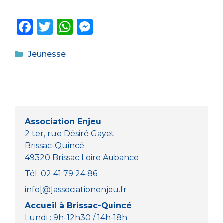
F
T
W
M
a
w
h
e
Catégories
c
it
a
ss
Jeunesse
e
te
ts
e
b
r
A
n
o
p
g
o
p
er
Association Enjeu
k
2 ter, rue Désiré Gayet
Brissac-Quincé
49320 Brissac Loire Aubance
Tél. 02 41 79 24 86
info[@]associationenjeu.fr
Accueil à Brissac-Quincé
Lundi : 9h-12h30 / 14h-18h