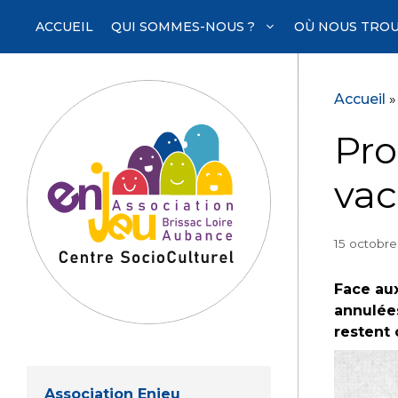
Aller
ACCUEIL
QUI SOMMES-NOUS ?
OÙ NOUS TROU
au
contenu
Accueil
Pro
va
15 octobr
Face au
annulées
restent 
Association Enjeu