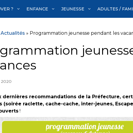
VER ?
ENFANCE
JEUNESSE
ADULTES / FAM
»
Actualités
»
Programmation jeunesse pendant les vaca
grammation jeunesse
cances
e 2020
x dernières recommandations de la Préfecture, cert
 (soirée raclette, cache-cache, inter-jeunes, Esca
ouverts
!