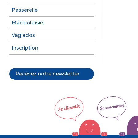
e
b
Passerelle
o
Marmoloisirs
o
Vag'ados
k
Inscription
Recevez notre newsletter