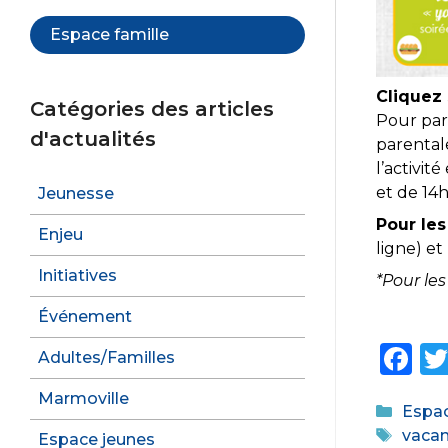
Espace famille
Cliquez
Catégories des articles
Pour part
d'actualités
parentale
l’activit
et de 14h
Jeunesse
Pour le
Enjeu
ligne) et
Initiatives
*Pour le
Événement
F
Adultes/Familles
a
Marmoville
Catég
Espac
c
Étiqu
vaca
Espace jeunes