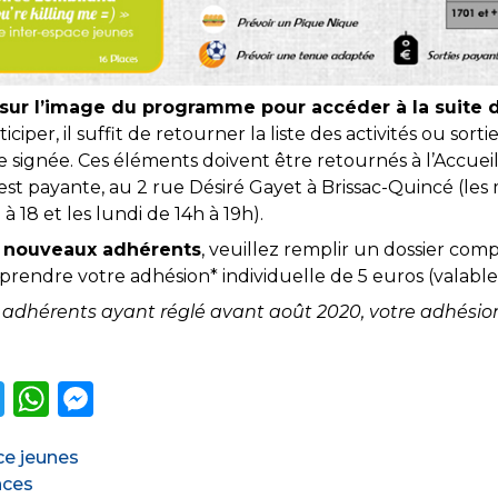
 sur l’image du programme pour accéder à la suite
iciper, il suffit de retourner la liste des activités ou sorti
 signée. Ces éléments doivent être retournés à l’Accueil
é est payante, au 2 rue Désiré Gayet à Brissac-Quincé (les
 à 18 et les lundi de 14h à 19h).
s nouveaux adhérents
, veuillez remplir un dossier comp
 prendre votre adhésion* individuelle de 5 euros (valabl
s adhérents ayant réglé avant août 2020, votre adhésion 
T
W
M
w
h
e
ories
e jeunes
it
a
ss
ettes
nces