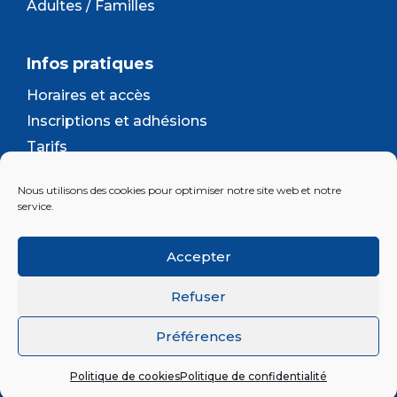
Adultes / Familles
Infos pratiques
Horaires et accès
Inscriptions et adhésions
Tarifs
Séjours et camps
Nous utilisons des cookies pour optimiser notre site web et notre
Contact
service.
Lettre d’information
Accepter
Inscrivez-vous à la newsletter d'Enjeu
Refuser
Préférences
© 2026 Association Enjeu |
Plan du site
|
Mentions
légales
|
Confidentialité
|
Cookies
Politique de cookies
Politique de confidentialité