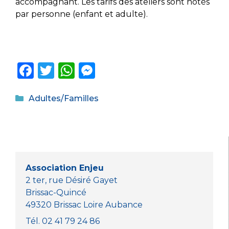
accompagnant. Les tarifs des ateliers sont notés
par personne (enfant et adulte).
F
T
W
M
a
w
h
e
Catégories
c
it
a
ss
Adultes/Familles
e
te
ts
e
b
r
A
n
o
p
g
o
p
er
Association Enjeu
k
2 ter, rue Désiré Gayet
Brissac-Quincé
49320 Brissac Loire Aubance
Tél. 02 41 79 24 86