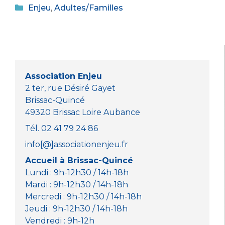
Catégories
c
it
a
ss
Enjeu
,
Adultes/Familles
e
te
ts
e
b
r
A
n
o
p
g
o
p
er
Association Enjeu
k
2 ter, rue Désiré Gayet
Brissac-Quincé
49320 Brissac Loire Aubance
Tél. 02 41 79 24 86
info[@]associationenjeu.fr
Accueil à Brissac-Quincé
Lundi : 9h-12h30 / 14h-18h
Mardi : 9h-12h30 / 14h-18h
Mercredi : 9h-12h30 / 14h-18h
Jeudi : 9h-12h30 / 14h-18h
Vendredi : 9h-12h