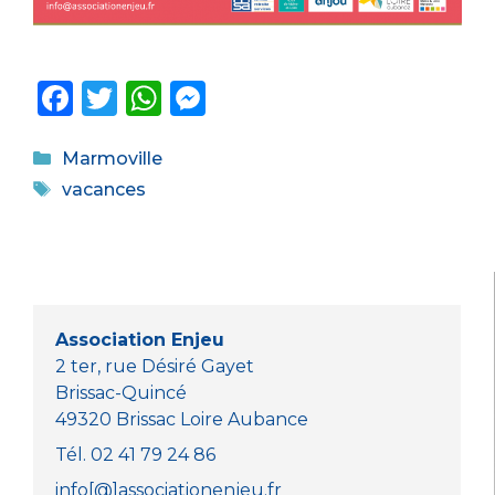
F
T
W
M
a
w
h
e
Catégories
c
it
a
ss
Marmoville
Étiquettes
vacances
e
te
ts
e
b
r
A
n
o
p
g
o
p
er
k
Association Enjeu
2 ter, rue Désiré Gayet
Brissac-Quincé
49320 Brissac Loire Aubance
Tél. 02 41 79 24 86
info[@]associationenjeu.fr