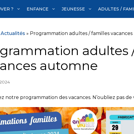
VER ?
ENFANCE
JEUNESSE
ADULTES / FAM
»
Actualités
»
Programmation adultes / familles vacance
grammation adultes /
cances automne
 2024
z notre programmation des vacances. N’oubliez pas de vo