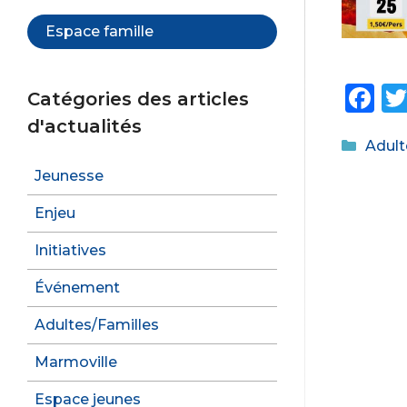
Espace famille
F
Catégories des articles
a
d'actualités
Catég
Adult
c
e
Jeunesse
b
Enjeu
o
Initiatives
o
Événement
k
Adultes/Familles
Marmoville
Espace jeunes