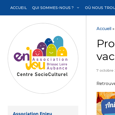
Aller
ACCUEIL
QUI SOMMES-NOUS ?
OÙ NOUS TROU
au
contenu
Accueil
Pro
va
7 octobre
Retrouve
Association Enjeu