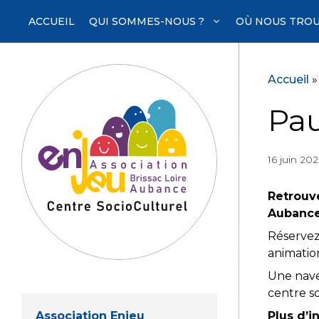
Aller
ACCUEIL
QUI SOMMES-NOUS ?
OÙ NOUS TROU
au
contenu
Accueil
Pau
16 juin 20
Retrouve
Aubanc
Réservez 
animation
Une nave
centre so
Association Enjeu
Plus d’i