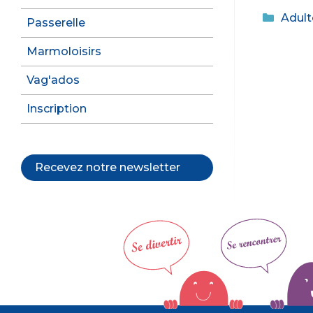
a
Catég
Adult
c
Passerelle
e
Marmoloisirs
b
Vag'ados
o
o
Inscription
k
Recevez notre newsletter