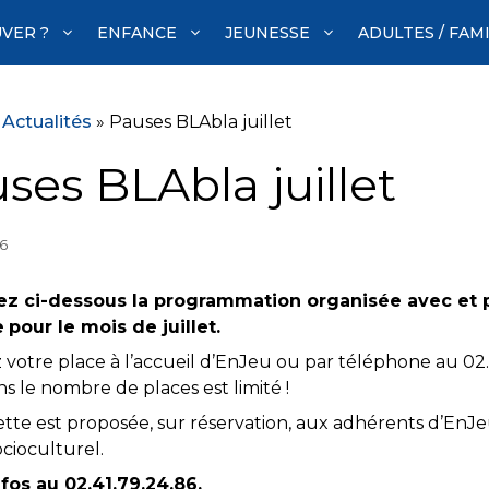
VER ?
ENFANCE
JEUNESSE
ADULTES / FAM
»
Actualités
»
Pauses BLAbla juillet
ses BLAbla juillet
26
z ci-dessous la programmation organisée avec et po
e
pour le mois de juillet.
votre place à l’accueil d’EnJeu ou par téléphone au 02.4
s le nombre de places est limité !
tte est proposée, sur réservation, aux adhérents d’EnJ
cioculturel.
nfos au 02.41.79.24.86.