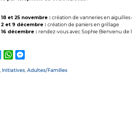
 18 et 25 novembre :
création de vanneries en aiguilles
 2 et 9 décembre :
création de paniers en grillage
 16 décembre :
rendez-vous avec Sophie Bienvenu de l
T
W
M
w
h
e
ories
,
Initiatives
,
Adultes/Familles
it
a
ss
te
ts
e
r
A
n
p
g
p
er