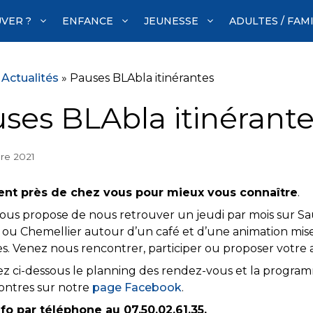
VER ?
ENFANCE
JEUNESSE
ADULTES / FAM
»
Actualités
»
Pauses BLAbla itinérantes
ses BLAbla itinérant
re 2021
ient près de chez vous pour mieux vous connaître
.
vous propose de nous retrouver un jeudi par mois sur Sa
e ou Chemellier autour d’un café et d’une animation mise
s. Venez nous rencontrer, participer ou proposer votre 
z ci-dessous le planning des rendez-vous et la programma
ontres sur notre
page Facebook
.
nfo par téléphone au 07.50.02.61.35.