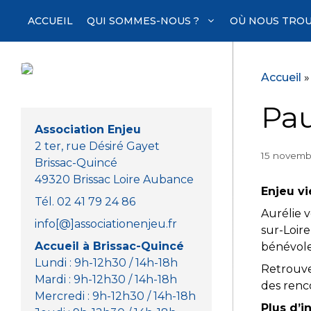
Aller
ACCUEIL
QUI SOMMES-NOUS ?
OÙ NOUS TROU
au
contenu
Accueil
Pau
Association Enjeu
2 ter, rue Désiré Gayet
15 novemb
Brissac-Quincé
49320 Brissac Loire Aubance
Enjeu v
Tél. 02 41 79 24 86
Aurélie 
info[@]associationenjeu.fr
sur-Loir
Accueil à Brissac-Quincé
bénévole
Lundi : 9h-12h30 / 14h-18h
Retrouve
Mardi : 9h-12h30 / 14h-18h
des renc
Mercredi : 9h-12h30 / 14h-18h
Plus d’i