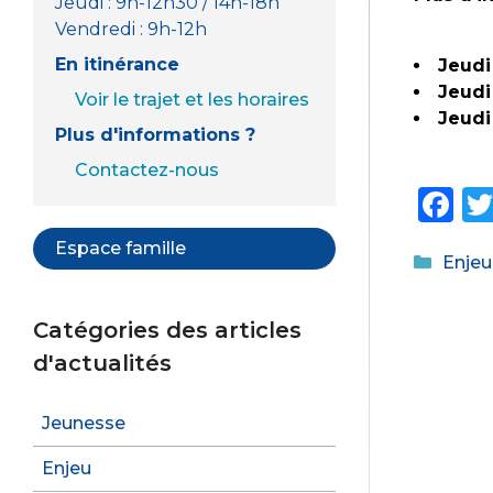
Jeudi : 9h-12h30 / 14h-18h
Vendredi : 9h-12h
En itinérance
Jeudi
Jeudi
Voir le trajet et les horaires
Jeudi
Plus d'informations ?
Contactez-nous
F
a
Espace famille
Catég
Enjeu
c
e
Catégories des articles
b
d'actualités
o
o
Jeunesse
k
Enjeu