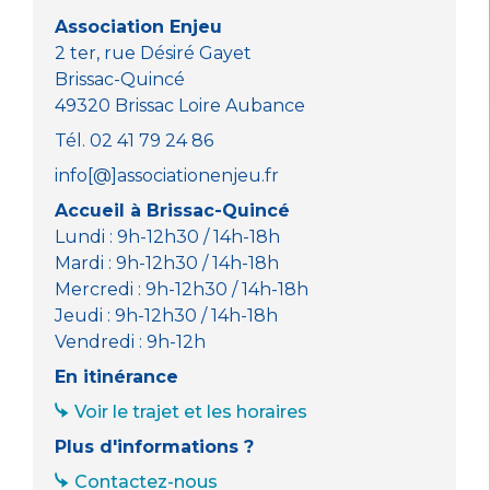
o
p
er
Association Enjeu
k
2 ter, rue Désiré Gayet
Brissac-Quincé
49320 Brissac Loire Aubance
Tél. 02 41 79 24 86
info[@]associationenjeu.fr
Accueil à Brissac-Quincé
Lundi : 9h-12h30 / 14h-18h
Mardi : 9h-12h30 / 14h-18h
Mercredi : 9h-12h30 / 14h-18h
Jeudi : 9h-12h30 / 14h-18h
Vendredi : 9h-12h
En itinérance
Voir le trajet et les horaires
Plus d'informations ?
Contactez-nous