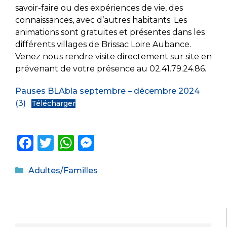
savoir-faire ou des expériences de vie, des
connaissances, avec d’autres habitants. Les
animations sont gratuites et présentes dans les
différents villages de Brissac Loire Aubance.
Venez nous rendre visite directement sur site en
prévenant de votre présence au 02.41.79.24.86.
Pauses BLAbla septembre – décembre 2024
(3)
Télécharger
F
T
W
M
a
w
h
e
Catégories
c
it
a
ss
Adultes/Familles
e
te
ts
e
b
r
A
n
o
p
g