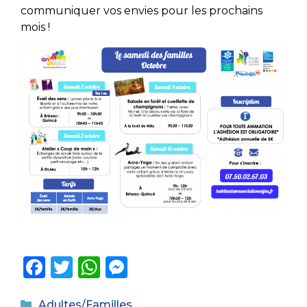
communiquer vos envies pour les prochains
mois !
F
T
W
M
a
w
h
e
Catégories
Adultes/Familles