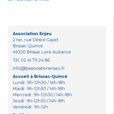
c
it
a
ss
e
te
ts
e
b
r
A
n
o
p
g
o
p
er
Association Enjeu
k
2 ter, rue Désiré Gayet
Brissac-Quincé
49320 Brissac Loire Aubance
Tél. 02 41 79 24 86
info[@]associationenjeu.fr
Accueil à Brissac-Quincé
Lundi : 9h-12h30 / 14h-18h
Mardi : 9h-12h30 / 14h-18h
Mercredi : 9h-12h30 / 14h-18h
Jeudi : 9h-12h30 / 14h-18h
Vendredi : 9h-12h