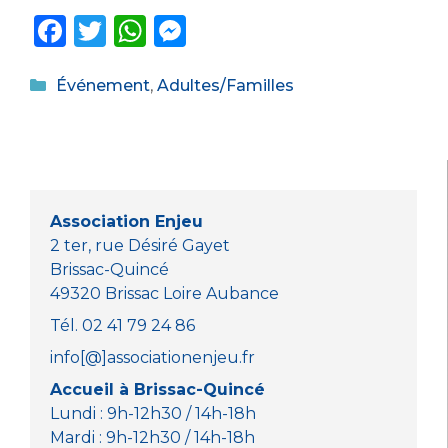
F
T
W
M
a
w
h
e
Catégories
c
it
a
ss
Événement
,
Adultes/Familles
e
te
ts
e
b
r
A
n
o
p
g
o
p
er
Association Enjeu
k
2 ter, rue Désiré Gayet
Brissac-Quincé
49320 Brissac Loire Aubance
Tél. 02 41 79 24 86
info[@]associationenjeu.fr
Accueil à Brissac-Quincé
Lundi : 9h-12h30 / 14h-18h
Mardi : 9h-12h30 / 14h-18h