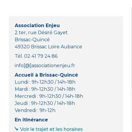
b
r
A
n
o
p
g
o
p
er
Association Enjeu
k
2 ter, rue Désiré Gayet
Brissac-Quincé
49320 Brissac Loire Aubance
Tél. 02 41 79 24 86
info[@]associationenjeu.fr
Accueil à Brissac-Quincé
Lundi : 9h-12h30 / 14h-18h
Mardi : 9h-12h30 / 14h-18h
Mercredi : 9h-12h30 / 14h-18h
Jeudi : 9h-12h30 / 14h-18h
Vendredi : 9h-12h
En itinérance
Voir le trajet et les horaires