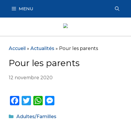
Aller
MENU
au
contenu
Accueil
»
Actualités
»
Pour les parents
Pour les parents
12 novembre 2020
F
T
W
M
a
w
h
e
Catégories
c
it
a
ss
Adultes/Familles
e
te
ts
e