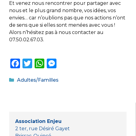
Et venez nous rencontrer pour partager avec
nous et le plus grand nombre, vos idées, vos
envies… car n’oublions pas que nos actions n’ont
de sens que si elles sont menées avec vous !
Alors n’hésitez pas à nous contacter au
07.50.02.67.03.
F
T
W
M
a
w
h
e
Catégories
c
it
a
ss
Adultes/Familles
e
te
ts
e
b
r
A
n
o
p
g
o
p
er
Association Enjeu
k
2 ter, rue Désiré Gayet
Brissac-Quincé