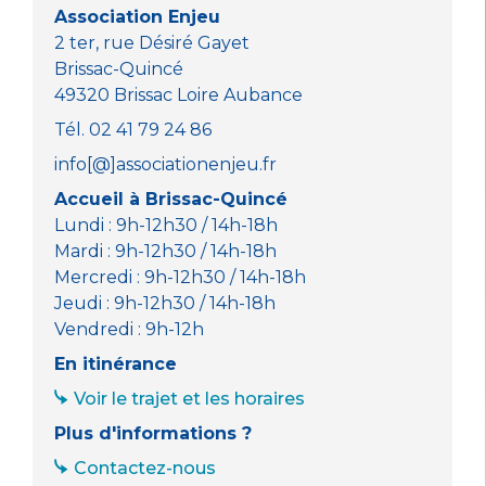
o
p
er
Association Enjeu
k
2 ter, rue Désiré Gayet
Brissac-Quincé
49320 Brissac Loire Aubance
Tél. 02 41 79 24 86
info[@]associationenjeu.fr
Accueil à Brissac-Quincé
Lundi : 9h-12h30 / 14h-18h
Mardi : 9h-12h30 / 14h-18h
Mercredi : 9h-12h30 / 14h-18h
Jeudi : 9h-12h30 / 14h-18h
Vendredi : 9h-12h
En itinérance
Voir le trajet et les horaires
Plus d'informations ?
Contactez-nous