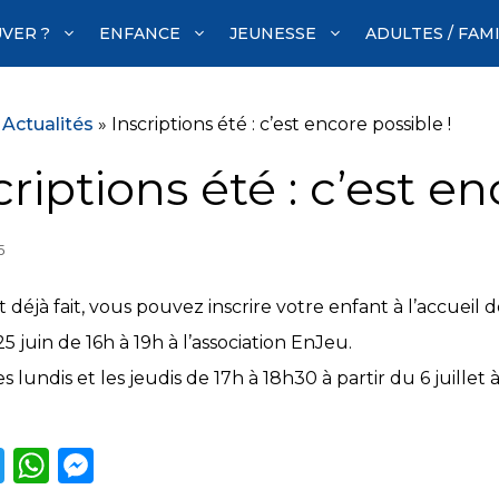
VER ?
ENFANCE
JEUNESSE
ADULTES / FAM
»
Actualités
»
Inscriptions été : c’est encore possible !
criptions été : c’est en
5
st déjà fait, vous pouvez inscrire votre enfant à l’accueil de
25 juin de 16h à 19h à l’association EnJeu.
es lundis et les jeudis de 17h à 18h30 à partir du 6 juillet à
T
W
M