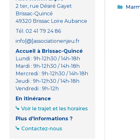
a
2 ter, rue Désiré Gayet
Catég
Marmo
c
Brissac-Quincé
e
49320 Brissac Loire Aubance
b
Tél. 02 41 79 24 86
o
info[@]associationenjeu.fr
o
Accueil à Brissac-Quincé
k
Lundi : 9h-12h30 / 14h-18h
Mardi : 9h-12h30 / 14h-18h
Mercredi : 9h-12h30 / 14h-18h
Jeudi : 9h-12h30 / 14h-18h
Vendredi : 9h-12h
En itinérance
Voir le trajet et les horaires
Plus d'informations ?
Contactez-nous