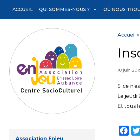
Aller
ACCUEIL
QUI SOMMES-NOUS ?
OÙ NOUS TROU
au
contenu
Accueil
Ins
18 juin 201
Si ce n’e
Le jeudi 
Et tous l
F
Association Enjeu