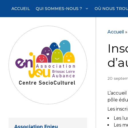
Aller
ACCUEIL
QUI SOMMES-NOUS ?
OÙ NOUS TROU
au
contenu
Accueil
Ins
d’a
20 septem
L’accuei
pôle éduc
Les inscr
Les lu
Les me
Association Enjeu