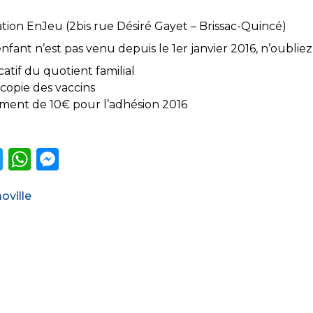
iation EnJeu (2bis rue Désiré Gayet – Brissac-Quincé)
enfant n’est pas venu depuis le 1er janvier 2016, n’oubliez 
icatif du quotient familial
copie des vaccins
ment de 10€ pour l’adhésion 2016
T
W
M
w
h
e
ories
ville
it
a
ss
te
ts
e
r
A
n
p
g
p
er