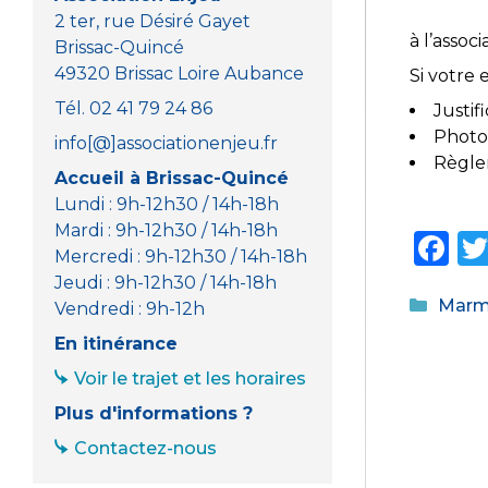
2 ter, rue Désiré Gayet
à l’assoc
Brissac-Quincé
49320 Brissac Loire Aubance
Si votre 
Tél. 02 41 79 24 86
Justif
Photo
info[@]associationenjeu.fr
Règle
Accueil à Brissac-Quincé
Lundi : 9h-12h30 / 14h-18h
Mardi : 9h-12h30 / 14h-18h
F
Mercredi : 9h-12h30 / 14h-18h
a
Jeudi : 9h-12h30 / 14h-18h
Catég
Marmo
c
Vendredi : 9h-12h
e
En itinérance
b
Voir le trajet et les horaires
o
Plus d'informations ?
o
Contactez-nous