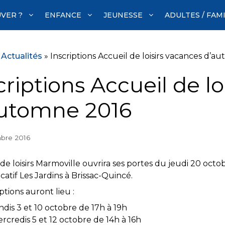
VER ?
ENFANCE
JEUNESSE
ADULTES / FAM
»
Actualités
»
Inscriptions Accueil de loisirs vacances d’a
criptions Accueil de lo
utomne 2016
bre 2016
l de loisirs Marmoville ouvrira ses portes du jeudi 20 o
atif Les Jardins à Brissac-Quincé.
iptions auront lieu :
ndis 3 et 10 octobre de 17h à 19h
rcredis 5 et 12 octobre de 14h à 16h