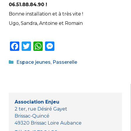
06.51.88.84.90 !
Bonne installation et à très vite !
Ugo, Sandra, Antoine et Romain
F
T
W
M
a
w
h
e
Catégories
c
it
a
ss
Espace jeunes
,
Passerelle
e
te
ts
e
b
r
A
n
o
p
g
o
p
er
Association Enjeu
k
2 ter, rue Désiré Gayet
Brissac-Quincé
49320 Brissac Loire Aubance