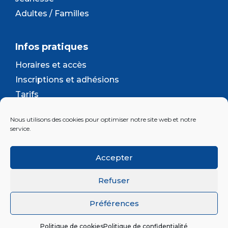
Adultes / Familles
Infos pratiques
Horaires et accès
Inscriptions et adhésions
Tarifs
Séjours et camps
Nous utilisons des cookies pour optimiser notre site web et notre
Contact
service.
Lettre d’information
Accepter
Inscrivez-vous à la newsletter d'Enjeu
Refuser
Préférences
© 2026 Association Enjeu |
Plan du site
|
Mentions
légales
|
Confidentialité
|
Cookies
Politique de cookies
Politique de confidentialité