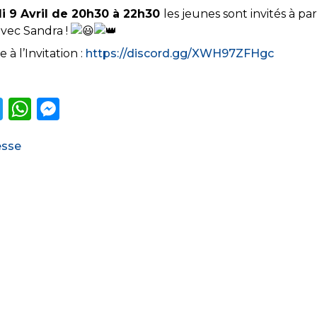
i 9 Avril de 20h30 à 22h30
les jeunes sont invités à pa
avec Sandra !
à l’Invitation :
https://discord.gg/XWH97ZFHgc
T
W
M
w
h
e
ories
esse
it
a
ss
te
ts
e
r
A
n
p
g
p
er