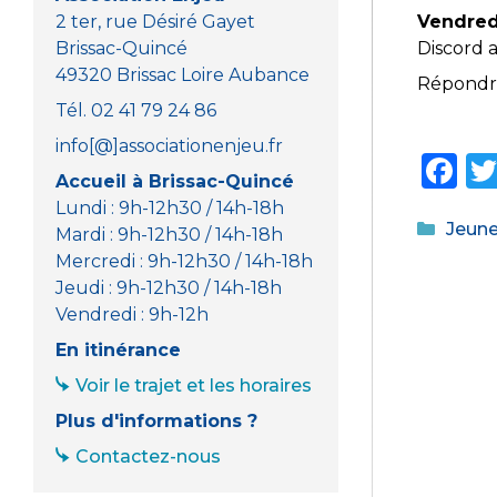
2 ter, rue Désiré Gayet
Vendred
Brissac-Quincé
Discord 
49320 Brissac Loire Aubance
Répondre 
Tél. 02 41 79 24 86
info[@]associationenjeu.fr
F
Accueil à Brissac-Quincé
a
Lundi : 9h-12h30 / 14h-18h
Catég
Jeun
c
Mardi : 9h-12h30 / 14h-18h
Mercredi : 9h-12h30 / 14h-18h
e
Jeudi : 9h-12h30 / 14h-18h
b
Vendredi : 9h-12h
o
En itinérance
o
Voir le trajet et les horaires
k
Plus d'informations ?
Contactez-nous