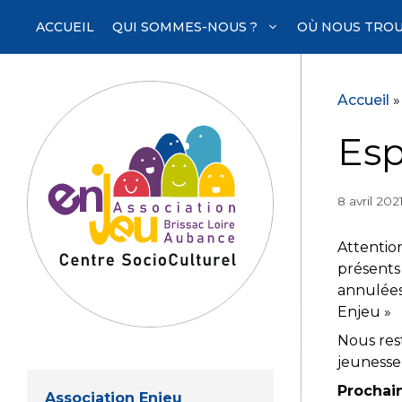
Aller
ACCUEIL
QUI SOMMES-NOUS ?
OÙ NOUS TROU
au
contenu
Accueil
Esp
8 avril 202
Attention
présents 
annulées
Enjeu »
Nous res
jeuness
Prochain
Association Enjeu